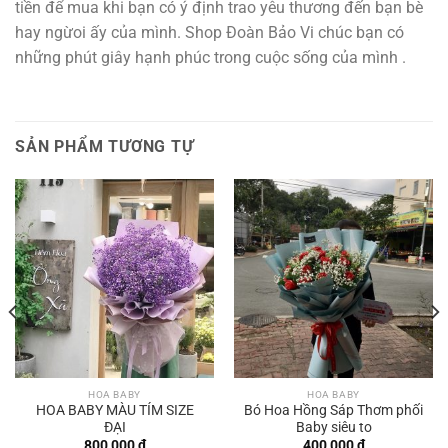
tiền để mua khi bạn có ý định trao yêu thương đến bạn bè
hay ngừoi ấy của mình. Shop Đoàn Bảo Vi chúc bạn có
những phút giây hạnh phúc trong cuộc sống của mình .
SẢN PHẨM TƯƠNG TỰ
HOA BABY
HOA BABY
HOA BABY MÀU TÍM SIZE
Bó Hoa Hồng Sáp Thơm phối
ĐẠI
Baby siêu to
800,000
₫
400,000
₫