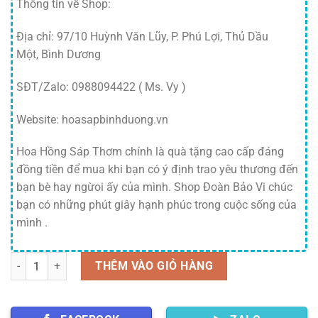
Thông tin về Shop:
Địa chỉ: 97/10 Huỳnh Văn Lũy, P. Phú Lợi, Thủ Dầu
Một, Bình Dương
SĐT/Zalo: 0988094422 ( Ms. Vy )
Website: hoasapbinhduong.vn
Hoa Hồng Sáp Thơm chính là quà tặng cao cấp đáng
đồng tiền để mua khi bạn có ý định trao yêu thương đến
bạn bè hay ngừoi ấy của mình. Shop Đoàn Bảo Vi chúc
bạn có những phút giây hạnh phúc trong cuộc sống của
mình .
Số lượng
THÊM VÀO GIỎ HÀNG