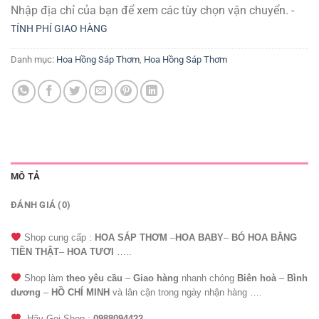
Nhập địa chỉ của bạn để xem các tùy chọn vận chuyển. -
TÍNH PHÍ GIAO HÀNG
Danh mục:
Hoa Hồng Sáp Thơm
,
Hoa Hồng Sáp Thơm
MÔ TẢ
ĐÁNH GIÁ (0)
Shop cung cấp :
HOA SÁP THƠM
–
HOA BABY
–
BÓ HOA BẰNG
TIỀN THẬT
–
HOA TƯƠI
…..
Shop làm
theo yêu cầu
–
Giao hàng
nhanh chóng
Biên hoà
–
Bình
dương
–
HỒ CHÍ MINH
và lân cận trong ngày nhận hàng ….
Hãy Gọi Shop :
0988094422