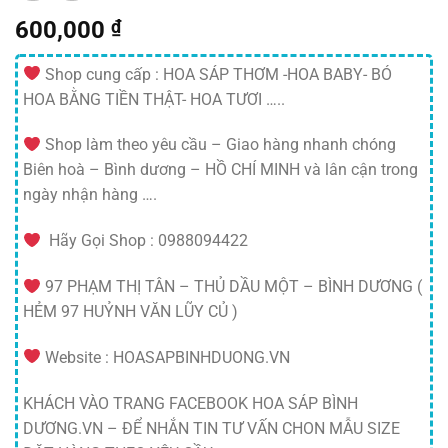
600,000
₫
Shop cung cấp : HOA SÁP THƠM -HOA BABY- BÓ
HOA BẰNG TIỀN THẬT- HOA TƯƠI …..
Shop làm theo yêu cầu – Giao hàng nhanh chóng
Biên hoà – Bình dương – HỒ CHÍ MINH và lân cận trong
ngày nhận hàng ….
Hãy Gọi Shop : 0988094422
97 PHẠM THỊ TÂN – THỦ DẦU MỘT – BÌNH DƯƠNG (
HẺM 97 HUỶNH VĂN LŨY CỦ )
Website : HOASAPBINHDUONG.VN
KHÁCH VÀO TRANG FACEBOOK HOA SÁP BÌNH
DƯƠNG.VN – ĐỂ NHẮN TIN TƯ VẤN CHON MẪU SIZE