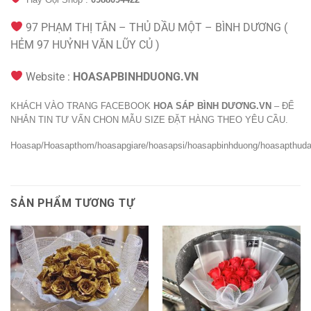
97 PHẠM THỊ TÂN – THỦ DẦU MỘT – BÌNH DƯƠNG (
HẺM 97 HUỶNH VĂN LŨY CỦ )
Website :
HOASAPBINHDUONG.VN
KHÁCH VÀO TRANG FACEBOOK
HOA SÁP BÌNH DƯƠNG.VN
– ĐỂ
NHẮN TIN TƯ VẤN CHON MẪU SIZE ĐẶT HÀNG THEO YÊU CẦU.
Hoasap/Hoasapthom/hoasapgiare/hoasapsi/hoasapbinhduong/hoasapthud
SẢN PHẨM TƯƠNG TỰ