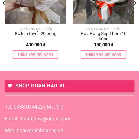
HOA HỒNG SÁP THƠM
HOA HỒNG SÁP THƠM
Bó kim tuyến 20 bông
Hoa Hồng Sáp Thơm 10
bông
400,000
₫
150,000
₫
THÊM VÀO GIỎ HÀNG
THÊM VÀO GIỎ HÀNG
SHOP ĐOÀN BẢO VI
Tel: 0988 094422 ( Ms. Vi )
Email: doanbaovi@gmail.com
Web: hoasapbinhduong.vn