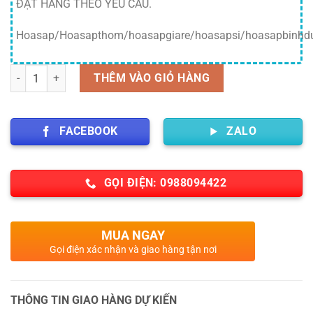
ĐẶT HÀNG THEO YÊU CẦU.
Hoasap/Hoasapthom/hoasapgiare/hoasapsi/hoasapbinhd
Số lượng
THÊM VÀO GIỎ HÀNG
FACEBOOK
ZALO
GỌI ĐIỆN: 0988094422
MUA NGAY
Gọi điện xác nhận và giao hàng tận nơi
THÔNG TIN GIAO HÀNG DỰ KIẾN