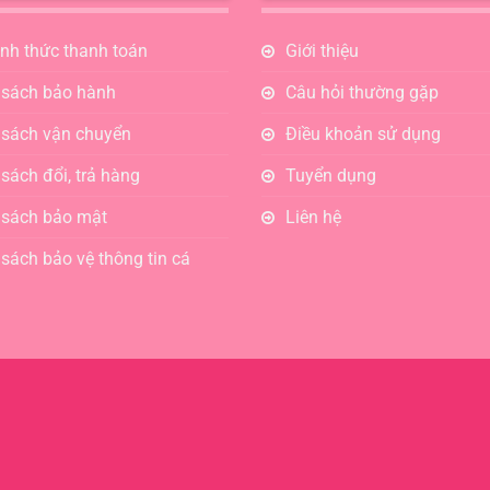
ình thức thanh toán
Giới thiệu
 sách bảo hành
Câu hỏi thường gặp
 sách vận chuyển
Điều khoản sử dụng
sách đổi, trả hàng
Tuyển dụng
 sách bảo mật
Liên hệ
sách bảo vệ thông tin cá