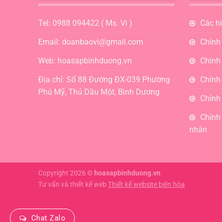
Tel: 0988 094422 ( Ms. Vi )
Các h
Email: doanbaovi@gmail.com
Chính
Web: hoasapbinhduong.vn
Chính
Địa chỉ: Số 88 Đường ĐX-039 Phường
Chính 
Phú Mỹ, Thủ Dầu Một, Bình Dương
Chính
Chính 
nhân
Copyright 2026 ©
hoasapbinhduong.vn
Tư vấn và thiết kế web
Thiết kế website biên hòa
Chat Zalo