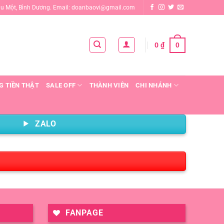
ầu Một, Bình Dương. Email: doanbaovi@gmail.com
0
0
₫
G TIỀN THẬT
SALE OFF
THÀNH VIÊN
CHI NHÁNH
ZALO
FANPAGE