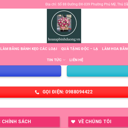
Địa chỉ: Số 88 Đường ĐX-039 Phường Phú Mỹ, Thủ D
 LÀM BẰNG BÁNH KẸO CÁC LOẠI
QUÀ TẶNG ĐỘC – LẠ
LÀM HOA BẰN
TIN TỨC
LIÊN HỆ
GỌI ĐIỆN: 0988094422
 CHÍNH SÁCH
VỀ CHÚNG TÔI