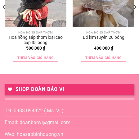
HOA HỒNG SÁP THƠM
HOA HỒNG SÁP THƠM
Hoa hồng sáp thơm loại cao
Bó kim tuyến 20 bông
cấp 35 bông
500,000
₫
400,000
₫
THÊM VÀO GIỎ HÀNG
THÊM VÀO GIỎ HÀNG
SHOP ĐOÀN BẢO VI
Tel: 0988 094422 ( Ms. Vi )
Email: doanbaovi@gmail.com
Web: hoasapbinhduong.vn