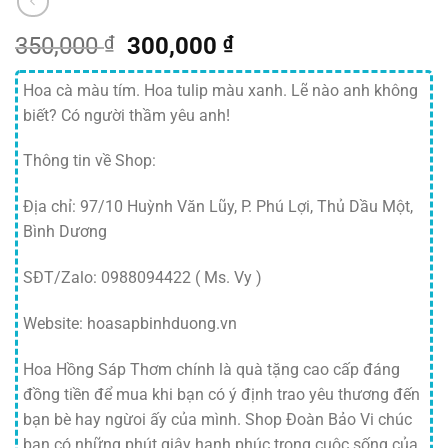
Giá
Giá
350,000
₫
300,000
₫
gốc
hiện
là:
tại
Hoa cà màu tím. Hoa tulip màu xanh. Lẽ nào anh không
350,000 ₫.
là:
biết? Có người thầm yêu anh!
300,000 ₫.
Thông tin về Shop:
Địa chỉ: 97/10 Huỳnh Văn Lũy, P. Phú Lợi, Thủ Dầu Một,
Bình Dương
SĐT/Zalo: 0988094422 ( Ms. Vy )
Website: hoasapbinhduong.vn
Hoa Hồng Sáp Thơm chính là quà tặng cao cấp đáng
đồng tiền để mua khi bạn có ý định trao yêu thương đến
bạn bè hay ngừoi ấy của mình. Shop Đoàn Bảo Vi chúc
bạn có những phút giây hạnh phúc trong cuộc sống của