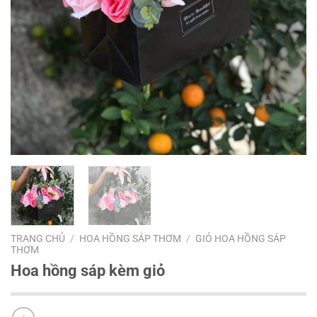
TRANG CHỦ
/
HOA HỒNG SÁP THƠM
/
GIỎ HOA HỒNG SÁP
THƠM
Hoa hồng sáp kèm giỏ