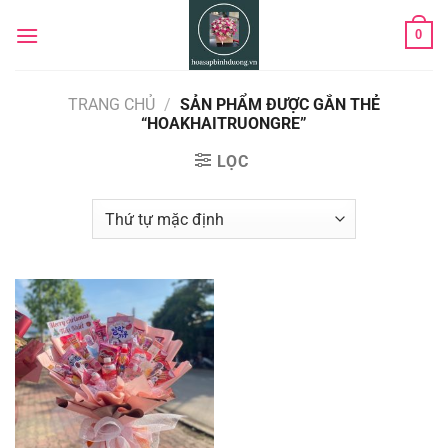
Chuyển
0
đến
nội
dung
TRANG CHỦ
/
SẢN PHẨM ĐƯỢC GẮN THẺ
“HOAKHAITRUONGRE”
LỌC