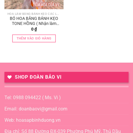
HOA LÀM BẰNG BÁNH KẸO CÁC LOẠI
BÓ HOA BẰNG BÁNH KẸO
TONE HỒNG ( Nhận làm
theo tone màu khách thích )
0
₫
THÊM VÀO GIỎ HÀNG
SHOP ĐOÀN BẢO VI
Tel: 0988 094422 ( Ms. Vi )
Email: doanbaovi@gmail.com
Web: hoasapbinhduong.vn
Địa chỉ: Số 88 Đường ĐX-039 Phường Phú Mỹ, Thủ Dầu