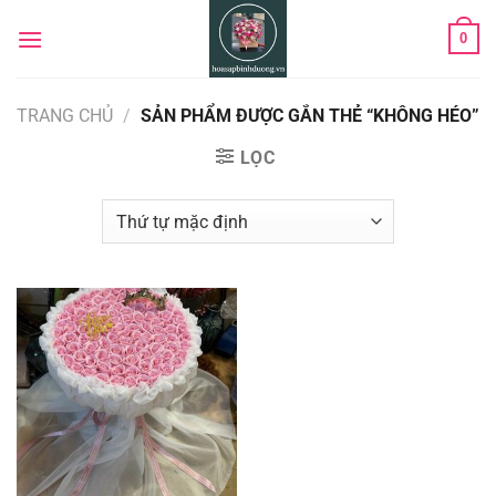
Chuyển
0
đến
nội
dung
TRANG CHỦ
/
SẢN PHẨM ĐƯỢC GẮN THẺ “KHÔNG HÉO”
LỌC