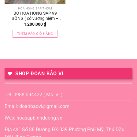
HOA HỒNG SÁP THƠM
BÓ HOA HỒNG SÁP 99
BÔNG ( có vương niệm –
toper )
1,200,000
₫
THÊM VÀO GIỎ HÀNG
SHOP ĐOÀN BẢO VI
Tel: 0988 094422 ( Ms. Vi )
Email: doanbaovi@gmail.com
Web: hoasapbinhduong.vn
Địa chỉ: Số 88 Đường ĐX-039 Phường Phú Mỹ, Thủ Dầu