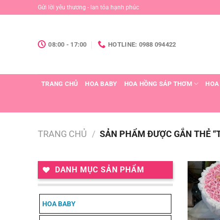
Chuyển
Gửi lời yêu thương - lan tỏa hạnh phúc
đến
nội
dung
08:00 - 17:00
HOTLINE: 0988 094422
TRANG CHỦ
HOA BABY
HOA HỒNG SÁP THƠM
HOA
TRANG CHỦ
/
SẢN PHẨM ĐƯỢC GẮN THẺ “
DANH MỤC SẢN PHẨM
HOA BABY