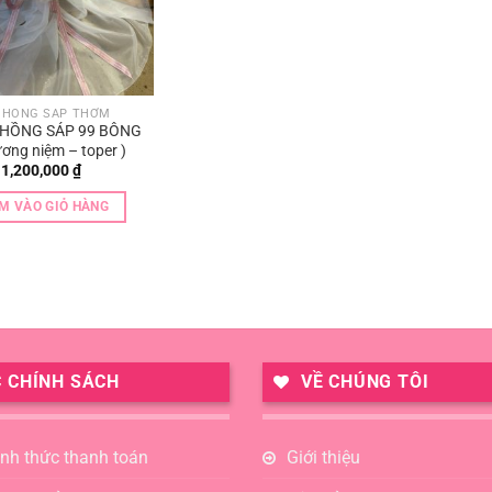
 HỒNG SÁP THƠM
 HỒNG SÁP 99 BÔNG
ương niệm – toper )
1,200,000
₫
M VÀO GIỎ HÀNG
 CHÍNH SÁCH
VỀ CHÚNG TÔI
ình thức thanh toán
Giới thiệu