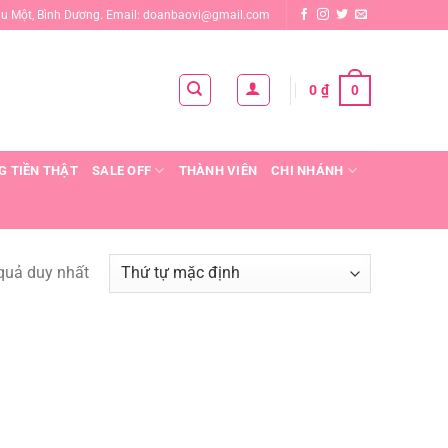
ầu Một, Bình Dương. Email: doanbaovi@gmail.com
0
0
₫
G TIỀN THẬT
SALE OFF
THÀNH VIÊN
CHI NHÁNH
 quả duy nhất