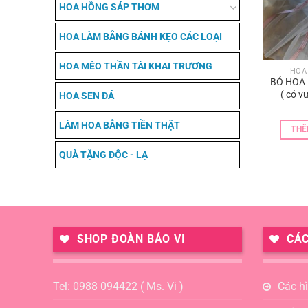
HOA HỒNG SÁP THƠM
HOA LÀM BẰNG BÁNH KẸO CÁC LOẠI
HOA MÈO THẦN TÀI KHAI TRƯƠNG
HOA
BÓ HOA
( có v
HOA SEN ĐÁ
LÀM HOA BẰNG TIỀN THẬT
THÊ
QUÀ TẶNG ĐỘC - LẠ
SHOP ĐOÀN BẢO VI
CÁC
Tel: 0988 094422 ( Ms. Vi )
Các h