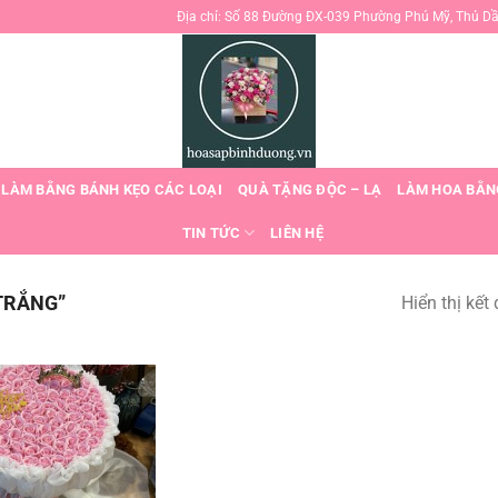
Địa chỉ: Số 88 Đường ĐX-039 Phường Phú Mỹ, Thủ D
 LÀM BẰNG BÁNH KẸO CÁC LOẠI
QUÀ TẶNG ĐỘC – LẠ
LÀM HOA BẰN
TIN TỨC
LIÊN HỆ
TRẮNG”
Hiển thị kết