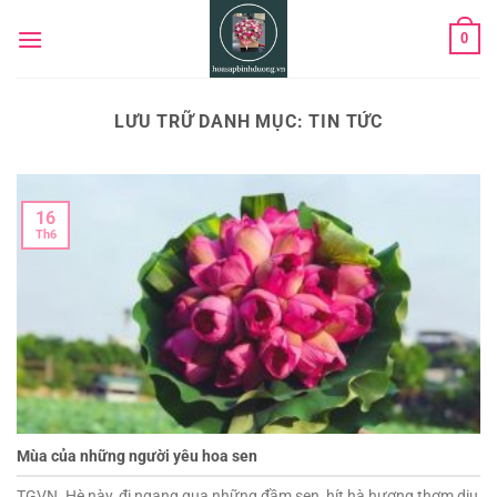
Chuyển
0
đến
nội
dung
LƯU TRỮ DANH MỤC:
TIN TỨC
16
Th6
Mùa của những người yêu hoa sen
TGVN. Hè này, đi ngang qua những đầm sen, hít hà hương thơm dịu