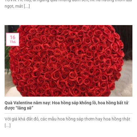
ngọt, mát [...]
16
Th6
Quà Valentine năm nay: Hoa hồng sáp khổng lồ, hoa hồng bất tử
được “lăng xê”
Với giá khá đắt đỏ, các mẫu hoa hồng sáp thơm hay hoa hồng thật
[...]