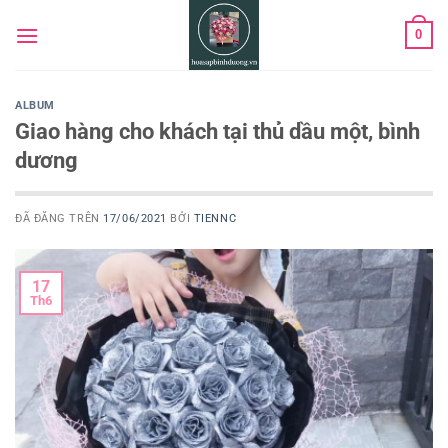
Chuyển
0
đến
nội
dung
ALBUM
Giao hàng cho khách tại thủ dầu một, bình
dương
ĐÃ ĐĂNG TRÊN
17/06/2021
BỞI
TIENNC
17
Th6