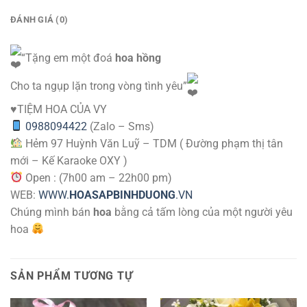
ĐÁNH GIÁ (0)
“Tặng em một đoá
hoa hồng
Cho ta ngụp lặn trong vòng tình yêu”
♥️TIỆM HOA CỦA VY
0988094422
(Zalo – Sms)
Hẻm 97 Huỳnh Văn Luỹ – TDM ( Đường phạm thị tân
mới – Kế Karaoke OXY )
Open : (7h00 am – 22h00 pm)
WEB:
WWW.
HOASAPBINHDUONG
.VN
Chúng mình bán
hoa
bằng cả tấm lòng của một người yêu
hoa
SẢN PHẨM TƯƠNG TỰ