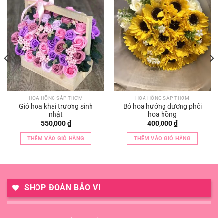
HOA HỒNG SÁP THƠM
HOA HỒNG SÁP THƠM
Giỏ hoa khai trương sinh
Bó hoa hướng dương phối
nhật
hoa hồng
550,000
₫
400,000
₫
THÊM VÀO GIỎ HÀNG
THÊM VÀO GIỎ HÀNG
SHOP ĐOÀN BẢO VI