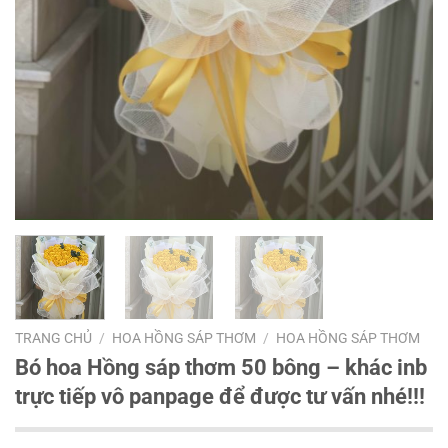
TRANG CHỦ
/
HOA HỒNG SÁP THƠM
/
HOA HỒNG SÁP THƠM
Bó hoa Hồng sáp thơm 50 bông – khác inb
trực tiếp vô panpage để được tư vấn nhé!!!