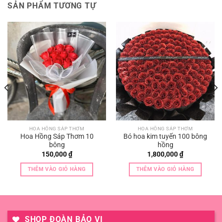
SẢN PHẨM TƯƠNG TỰ
HOA HỒNG SÁP THƠM
HOA HỒNG SÁP THƠM
Hoa Hồng Sáp Thơm 10
Bó hoa kim tuyến 100 bông
bông
hồng
150,000
₫
1,800,000
₫
THÊM VÀO GIỎ HÀNG
THÊM VÀO GIỎ HÀNG
SHOP ĐOÀN BẢO VI