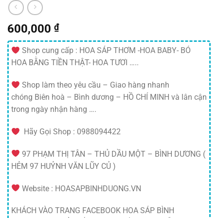
600,000
₫
Shop cung cấp : HOA SÁP THƠM -HOA BABY- BÓ
HOA BẰNG TIỀN THẬT- HOA TƯƠI …..
Shop làm theo yêu cầu – Giao hàng nhanh
chóng Biên hoà – Bình dương – HỒ CHÍ MINH và lân cận
trong ngày nhận hàng ….
Hãy Gọi Shop : 0988094422
97 PHẠM THỊ TÂN – THỦ DẦU MỘT – BÌNH DƯƠNG (
HẺM 97 HUỶNH VĂN LŨY CỦ )
Website : HOASAPBINHDUONG.VN
KHÁCH VÀO TRANG FACEBOOK HOA SÁP BÌNH