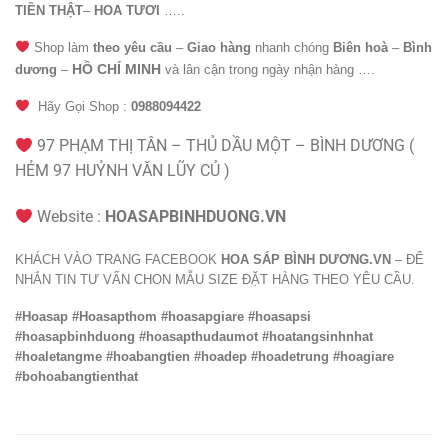
TIỀN THẬT
–
HOA TƯƠI
…..
Shop làm
theo yêu cầu
–
Giao hàng
nhanh chóng
Biên hoà
–
Bình
HỒ CHÍ MINH
dương
–
và lân cận trong ngày nhận hàng ….
Hãy Gọi Shop :
0988094422
97 PHẠM THỊ TÂN – THỦ DẦU MỘT – BÌNH DƯƠNG (
HẺM 97 HUỶNH VĂN LŨY CỦ )
Website :
HOASAPBINHDUONG.VN
KHÁCH VÀO TRANG FACEBOOK
HOA SÁP BÌNH DƯƠNG.VN
– ĐỂ
NHẮN TIN TƯ VẤN CHON MẪU SIZE ĐẶT HÀNG THEO YÊU CẦU.
#Hoasap
#Hoasapthom
#hoasapgiare #hoasapsi
#hoasapbinhduong #hoasapthudaumot #hoatangsinhnhat
#hoaletangme #hoabangtien #hoadep #hoadetrung #hoagiare
#bohoabangtienthat