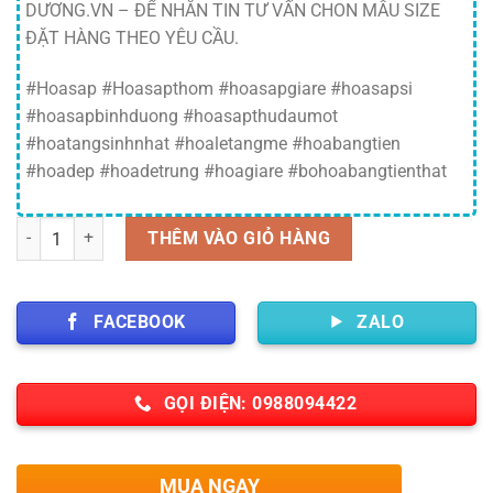
DƯƠNG.VN – ĐỂ NHẮN TIN TƯ VẤN CHON MẪU SIZE
ĐẶT HÀNG THEO YÊU CẦU.
#Hoasap #Hoasapthom #hoasapgiare #hoasapsi
#hoasapbinhduong #hoasapthudaumot
#hoatangsinhnhat #hoaletangme #hoabangtien
#hoadep #hoadetrung #hoagiare #bohoabangtienthat
Số lượng
THÊM VÀO GIỎ HÀNG
FACEBOOK
ZALO
GỌI ĐIỆN: 0988094422
MUA NGAY