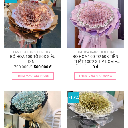
LÀM HOA BẰNG TIỀN THẬT
LÀM HOA BẰNG TIỀN THẬT
BÓ HOA 100 TỜ 50K SIÊU
BÓ HOA 100 TỜ 50K TIỀN
ĐỈNH
THẬT 100% SHIP HCM –
BIÊN HÒA – BÌNH DƯƠNG
Giá
Giá
700,000
₫
500,000
₫
0
₫
gốc
hiện
là:
tại
THÊM VÀO GIỎ HÀNG
THÊM VÀO GIỎ HÀNG
700,000 ₫.
là:
500,000 ₫.
-17%