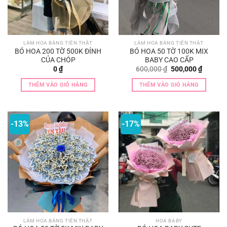
LÀM HOA BẰNG TIỀN THẬT
LÀM HOA BẰNG TIỀN THẬT
BÓ HOA 200 TỜ 500K ĐỈNH
BÓ HOA 50 TỜ 100K MIX
CỦA CHÓP
BABY CAO CẤP
Giá
Giá
0
₫
600,000
₫
500,000
₫
gốc
hiện
là:
tại
THÊM VÀO GIỎ HÀNG
THÊM VÀO GIỎ HÀNG
600,000 ₫.
là:
500,000
-13%
-17%
LÀM HOA BẰNG TIỀN THẬT
HOA BABY