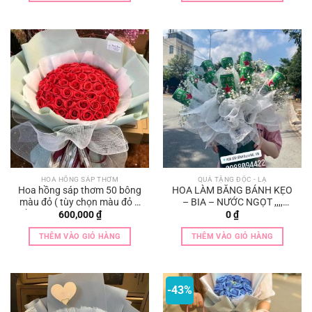
250,000 ₫.
HOA HỒNG SÁP THƠM
QUÀ TẶNG ĐỘC - LẠ
Hoa hồng sáp thơm 50 bông
HOA LÀM BẰNG BÁNH KẸO
màu đỏ ( tùy chọn màu đỏ –
– BIA – NƯỚC NGỌT ,,,,
hồng – xanh – vàng – tím –
HOTTREND
600,000
₫
0
₫
cam …)
THÊM VÀO GIỎ HÀNG
THÊM VÀO GIỎ HÀNG
-43%