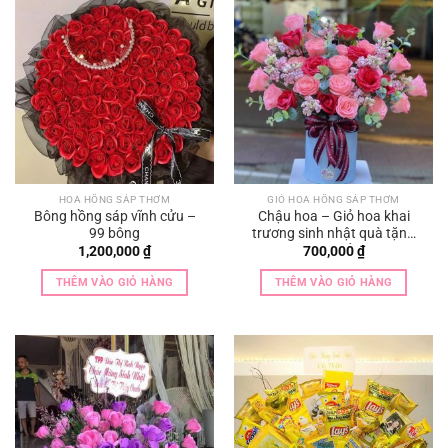
HOA HỒNG SÁP THƠM
GIỎ HOA HỒNG SÁP THƠM
Bông hồng sáp vĩnh cửu –
Chậu hoa – Giỏ hoa khai
99 bông
trương sinh nhật quà tặng
sang chảnh
1,200,000
₫
700,000
₫
THÊM VÀO GIỎ HÀNG
THÊM VÀO GIỎ HÀNG