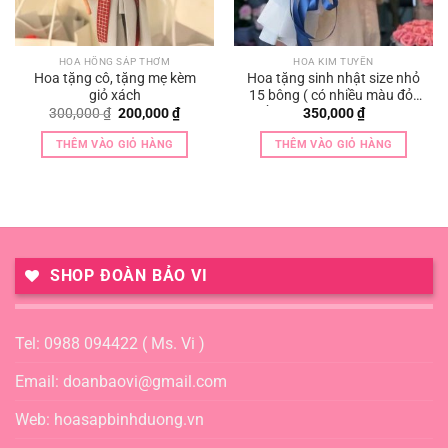
HOA HỒNG SÁP THƠM
HOA KIM TUYẾN
Hoa tặng cô, tặng mẹ kèm
Hoa tặng sinh nhật size nhỏ
giỏ xách
15 bông ( có nhiều màu đỏ ,
hồng , tím , xanh , vàng )
Giá
Giá
300,000
₫
200,000
₫
350,000
₫
gốc
hiện
là:
tại
THÊM VÀO GIỎ HÀNG
THÊM VÀO GIỎ HÀNG
300,000 ₫.
là:
200,000 ₫.
SHOP ĐOÀN BẢO VI
Tel: 0988 094422 ( Ms. Vi )
Email: doanbaovi@gmail.com
Web: hoasapbinhduong.vn