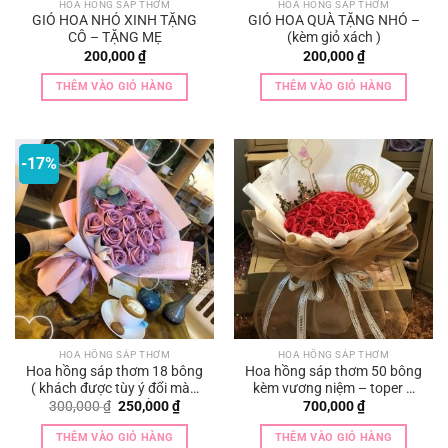
HOA HỒNG SÁP THƠM
HOA HỒNG SÁP THƠM
GIỎ HOA NHỎ XINH TẶNG
GIỎ HOA QUÀ TẶNG NHỎ –
CÔ – TẶNG MẸ
(kèm giỏ xách )
200,000
₫
200,000
₫
THÊM VÀO GIỎ HÀNG
THÊM VÀO GIỎ HÀNG
-17%
HOA HỒNG SÁP THƠM
HOA HỒNG SÁP THƠM
Hoa hồng sáp thơm 18 bông
Hoa hồng sáp thơm 50 bông
( khách được tùy ý đổi màu
kèm vương niệm – toper –
hoa theo yêu cầu )
thiệp chúc mừng
Giá
Giá
300,000
₫
250,000
₫
700,000
₫
gốc
hiện
là:
tại
THÊM VÀO GIỎ HÀNG
THÊM VÀO GIỎ HÀNG
300,000 ₫.
là: