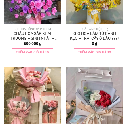
GIỎ HOA HỒNG SÁP THƠM
QUÀ TẶNG ĐỘC - LẠ
CHẬU HOA SÁP KHAI
GIỎ HOA LÀM TỪ BÁNH
TRƯƠNG – SINH NHẬT –
KẸO – TRÁI CÂY Ở ĐÂU ????
QUÀ TẶNG
600,000
₫
0
₫
THÊM VÀO GIỎ HÀNG
THÊM VÀO GIỎ HÀNG