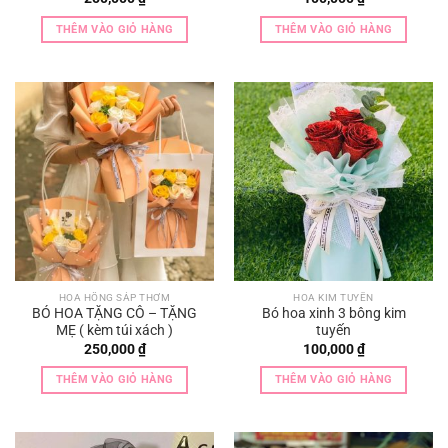
THÊM VÀO GIỎ HÀNG
THÊM VÀO GIỎ HÀNG
HOA HỒNG SÁP THƠM
HOA KIM TUYẾN
BÓ HOA TẶNG CÔ – TẶNG
Bó hoa xinh 3 bông kim
MẸ ( kèm túi xách )
tuyến
250,000
₫
100,000
₫
THÊM VÀO GIỎ HÀNG
THÊM VÀO GIỎ HÀNG