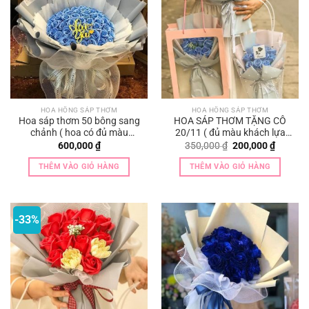
HOA HỒNG SÁP THƠM
HOA HỒNG SÁP THƠM
Hoa sáp thơm 50 bông sang
HOA SÁP THƠM TẶNG CÔ
chảnh ( hoa có đủ màu
20/11 ( đủ màu khách lựa
khách lựa chọn ạ)
chọn màu hoa)
Giá
Giá
600,000
₫
350,000
₫
200,000
₫
gốc
hiện
là:
tại
THÊM VÀO GIỎ HÀNG
THÊM VÀO GIỎ HÀNG
350,000 ₫.
là:
200,000
-33%