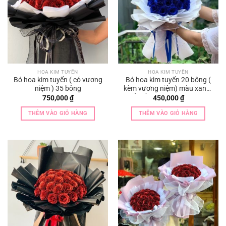
HOA KIM TUYẾN
HOA KIM TUYẾN
Bó hoa kim tuyến ( có vương
Bó hoa kim tuyến 20 bông (
niệm ) 35 bông
kèm vương niệm) màu xanh ,
đỏ , hồng , tím , vàng, bạc
750,000
₫
450,000
₫
THÊM VÀO GIỎ HÀNG
THÊM VÀO GIỎ HÀNG