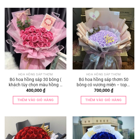
HOA HỒNG SÁP THƠM
HOA HỒNG SÁP THƠM
Bó hoa hồng sáp 30 bông (
Bó hoa hồng sáp thơm 50
khách tùy chọn màu hồng –
bông có vương miện – toper
đỏ – xanh – vàng – cam —
– thiệp
400,000
₫
700,000
₫
tùy ý )
THÊM VÀO GIỎ HÀNG
THÊM VÀO GIỎ HÀNG