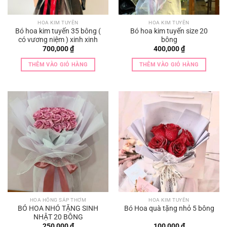
HOA KIM TUYẾN
HOA KIM TUYẾN
Bó hoa kim tuyến 35 bông (
Bó hoa kim tuyến size 20
có vương niệm ) xinh xinh
bông
700,000
₫
400,000
₫
THÊM VÀO GIỎ HÀNG
THÊM VÀO GIỎ HÀNG
HOA HỒNG SÁP THƠM
HOA KIM TUYẾN
BÓ HOA NHỎ TẶNG SINH
Bó Hoa quà tặng nhỏ 5 bông
NHẬT 20 BÔNG
250,000
₫
100,000
₫