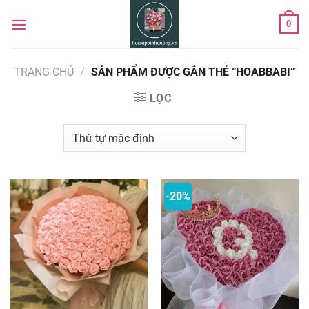
Chuyển
0
đến
nội
dung
TRANG CHỦ
/
SẢN PHẨM ĐƯỢC GẮN THẺ “HOABBABI”
LỌC
-20%