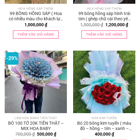
HOA HỒNG SÁP THƠM
HOA HỒNG SÁP THƠM
99 BÔNG HỒNG SÁP ( Hoa
99 bông hồng sáp hình trái
có nhiều màu cho khách lựa
tim ( ghép chữ cái theo yêu
chọn )
cầu )
Giá
Giá
1,000,000
₫
1,500,000
₫
1,200,000
₫
gốc
hiện
là:
tại
THÊM VÀO GIỎ HÀNG
THÊM VÀO GIỎ HÀNG
1,500,000 ₫.
là:
1,200,
-29%
LÀM HOA BẰNG TIỀN THẬT
HOA KIM TUYẾN
BÓ 100 TỜ 20K TIỀN THẬT –
Bó 20 bông kim tuyến ( màu
MIX HOA BABY
đỏ – hồng – tím – xanh –
vàng )
Giá
Giá
700,000
₫
500,000
₫
400,000
₫
gốc
hiện