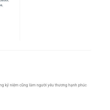
oatuoi
,
oa
,
mừng kỷ niệm cũng làm người yêu thương hạnh phúc