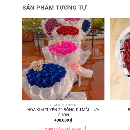
SẢN PHẨM TƯƠNG TỰ
HOA KIM TUYẾN
g
HOA KIM TUYẾN 20 BÔNG ĐỦ MÀU LỰA
B
CHỌN
400,000
₫
THÊM VÀO GIỎ HÀNG