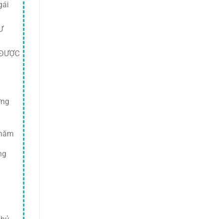
gái
Ư
 ĐƯỢC
ờng
 năm
ng