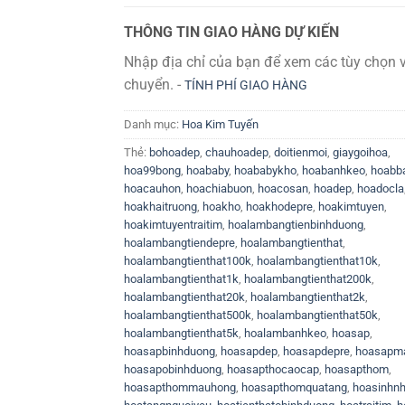
THÔNG TIN GIAO HÀNG DỰ KIẾN
Nhập địa chỉ của bạn để xem các tùy chọn 
chuyển. -
TÍNH PHÍ GIAO HÀNG
Danh mục:
Hoa Kim Tuyến
Thẻ:
bohoadep
,
chauhoadep
,
doitienmoi
,
giaygoihoa
,
hoa99bong
,
hoababy
,
hoababykho
,
hoabanhkeo
,
hoabb
hoacauhon
,
hoachiabuon
,
hoacosan
,
hoadep
,
hoadocla
hoakhaitruong
,
hoakho
,
hoakhodepre
,
hoakimtuyen
,
hoakimtuyentraitim
,
hoalambangtienbinhduong
,
hoalambangtiendepre
,
hoalambangtienthat
,
hoalambangtienthat100k
,
hoalambangtienthat10k
,
hoalambangtienthat1k
,
hoalambangtienthat200k
,
hoalambangtienthat20k
,
hoalambangtienthat2k
,
hoalambangtienthat500k
,
hoalambangtienthat50k
,
hoalambangtienthat5k
,
hoalambanhkeo
,
hoasap
,
hoasapbinhduong
,
hoasapdep
,
hoasapdepre
,
hoasapm
hoasapobinhduong
,
hoasapthocaocap
,
hoasapthom
,
hoasapthommauhong
,
hoasapthomquatang
,
hoasinhnh