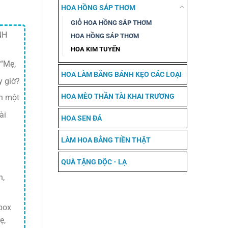
HOA HỒNG SÁP THƠM
GIỎ HOA HỒNG SÁP THƠM
NH
HOA HỒNG SÁP THƠM
HOA KIM TUYẾN
 “Mẹ,
HOA LÀM BẰNG BÁNH KẸO CÁC LOẠI
y giờ?
HOA MÈO THẦN TÀI KHAI TRƯƠNG
ần một
ài
HOA SEN ĐÁ
LÀM HOA BẰNG TIỀN THẬT
QUÀ TẶNG ĐỘC - LẠ
h,
nbox
ẹ,