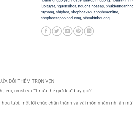
hoatangnguoiyeu
,
hoatienthatobinhduong
,
hoatraitim
,
h
luoituyet
,
nguonsihoa
,
nguonsihoasap
,
phukiennganhh
ruybang
,
shiphoa
,
shophoa24h
,
shophoaonline
,
shophoasapobinhduong
,
sihoabinhduong
LỨA ĐÔI THÊM TRỌN VẸN
ị, em, crush và “1 nửa thế giới kia” bây giờ?
á hoa tươi, một lời chúc chân thành và vài món nhăm nhi ăn 