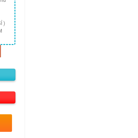
Thủ
Ỉ )
M