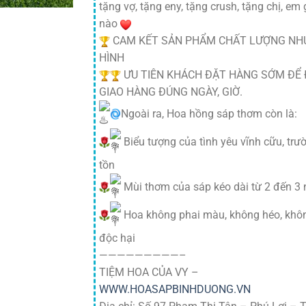
tặng vợ, tặng eny, tặng crush, tặng chị, em 
nào
CAM KẾT SẢN PHẨM CHẤT LƯỢNG NH
HÌNH
ƯU TIÊN KHÁCH ĐẶT HÀNG SỚM ĐỂ
GIAO HÀNG ĐÚNG NGÀY, GIỜ.
Ngoài ra, Hoa hồng sáp thơm còn là:
Biểu tượng của tình yêu vĩnh cữu, trư
tồn
Mùi thơm của sáp kéo dài từ 2 đến 3
Hoa không phai màu, không héo, khô
độc hại
—————————–
TIỆM HOA CỦA VY –
WWW.HOASAPBINHDUONG.VN