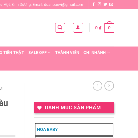
ầu Một, Bình Dương. Email: doanbaovi@gmail.com
0
0
₫
G TIỀN THẬT
SALE OFF
THÀNH VIÊN
CHI NHÁNH
M
màu
DANH MỤC SẢN PHẨM
HOA BABY