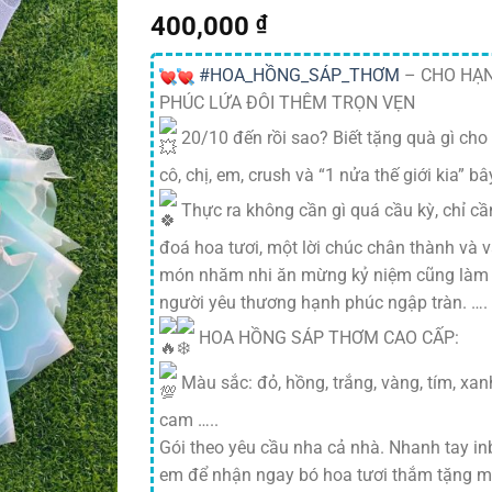
400,000
₫
#HOA_HỒNG_SÁP_THƠM
– CHO HẠ
PHÚC LỨA ĐÔI THÊM TRỌN VẸN
20/10 đến rồi sao? Biết tặng quà gì cho
cô, chị, em, crush và “1 nửa thế giới kia” bâ
Thực ra không cần gì quá cầu kỳ, chỉ c
đoá hoa tươi, một lời chúc chân thành và v
món nhăm nhi ăn mừng kỷ niệm cũng làm
người yêu thương hạnh phúc ngập tràn. ….
HOA HỒNG SÁP THƠM CAO CẤP:
Màu sắc: đỏ, hồng, trắng, vàng, tím, xan
cam …..
Gói theo yêu cầu nha cả nhà. Nhanh tay i
em để nhận ngay bó hoa tươi thắm tặng m