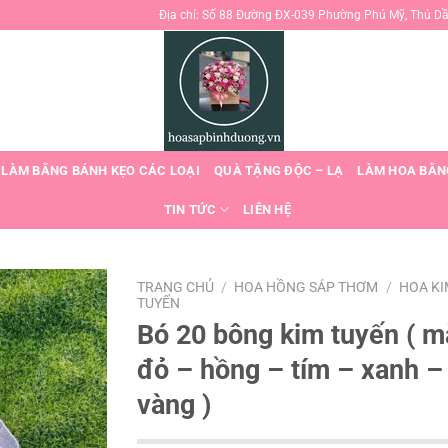
Địa chỉ: Số 88 Đường ĐX-039 Phường Phú Mỹ, Thủ D
 LÀM BẰNG BÁNH KẸO CÁC LOẠI
QUÀ TẶNG ĐỘC – LẠ
LÀM HOA BẰN
TIN TỨC
LIÊN HỆ
TRANG CHỦ
/
HOA HỒNG SÁP THƠM
/
HOA KI
TUYẾN
Bó 20 bông kim tuyến ( 
đỏ – hồng – tím – xanh –
vàng )