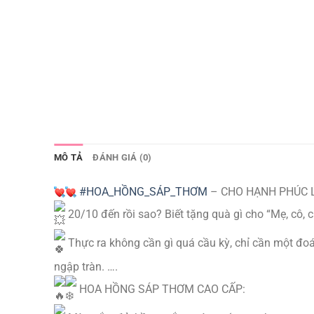
MÔ TẢ
ĐÁNH GIÁ (0)
#HOA_HỒNG_SÁP_THƠM
– CHO HẠNH PHÚC 
20/10 đến rồi sao? Biết tặng quà gì cho “Mẹ, cô, ch
Thực ra không cần gì quá cầu kỳ, chỉ cần một đo
ngập tràn. ….
HOA HỒNG SÁP THƠM CAO CẤP: