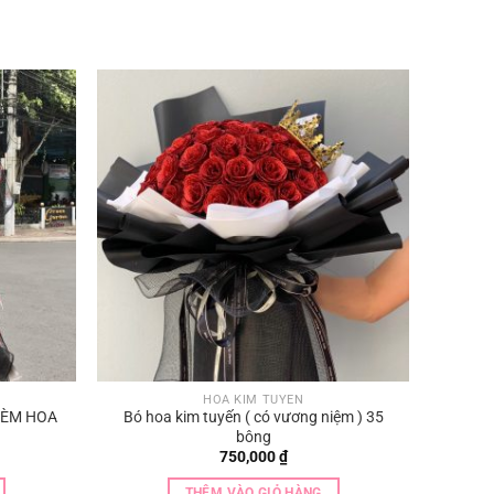
HOA KIM TUYẾN
KÈM HOA
Bó hoa kim tuyến ( có vương niệm ) 35
bông
750,000
₫
THÊM VÀO GIỎ HÀNG