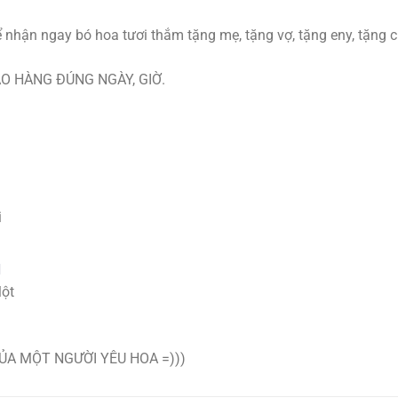
nhận ngay bó hoa tươi thắm tặng mẹ, tặng vợ, tặng eny, tặng c
O HÀNG ĐÚNG NGÀY, GIỜ.
i
N
Một
A MỘT NGƯỜI YÊU HOA =)))