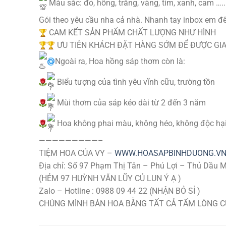
Màu sắc: đỏ, hồng, trắng, vàng, tím, xanh, cam …..
Gói theo yêu cầu nha cả nhà. Nhanh tay inbox em để 
CAM KẾT SẢN PHẨM CHẤT LƯỢNG NHƯ HÌNH
ƯU TIÊN KHÁCH ĐẶT HÀNG SỚM ĐỂ ĐƯỢC GIA
Ngoài ra, Hoa hồng sáp thơm còn là:
Biểu tượng của tình yêu vĩnh cữu, trường tồn
Mùi thơm của sáp kéo dài từ 2 đến 3 năm
Hoa không phai màu, không héo, không độc hạ
—————————–
TIỆM HOA CỦA VY –
WWW.HOASAPBINHDUONG.V
Địa chỉ: Số 97 Phạm Thị Tân – Phú Lợi – Thủ Dầu 
(HẺM 97 HUỲNH VĂN LŨY CỦ LUN Ý Ạ )
Zalo – Hotline : 0988 09 44 22 (NHẬN BỎ SỈ )
CHÚNG MÌNH BÁN HOA BẰNG TẤT CẢ TẤM LÒNG CỦ