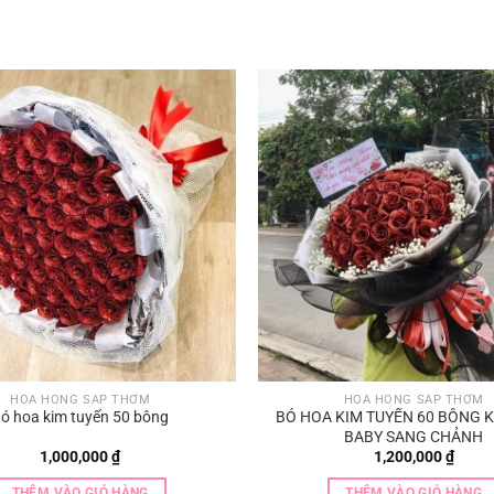
HOA HỒNG SÁP THƠM
HOA HỒNG SÁP THƠM
ó hoa kim tuyến 50 bông
BÓ HOA KIM TUYẾN 60 BÔNG 
BABY SANG CHẢNH
1,000,000
₫
1,200,000
₫
THÊM VÀO GIỎ HÀNG
THÊM VÀO GIỎ HÀNG