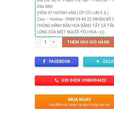
Địa chỉ: Số 97 Phạm Thị Tân – Phú Lợi – 
Dầu Một
(HẺM 97 HUỲNH VĂN LŨY CỦ LUN Ý Ạ )
Zalo – Hotline : 0988 09 44 22 (NHẬN BỎ S
CHÚNG MÌNH BÁN HOA BẰNG TẤT CẢ TẤ
LÒNG CỦA MỘT NGƯỜI YÊU HOA =)))
Số lượng
THÊM VÀO GIỎ HÀNG
FACEBOOK
ZALO
GỌI ĐIỆN: 0988094422
MUA NGAY
Gọi điện xác nhận và giao hàng tận nơi