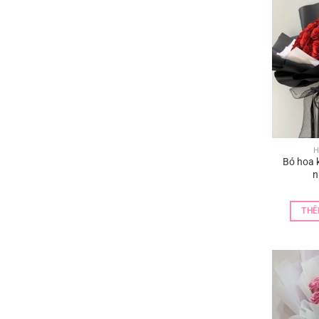
H
Bó hoa 
n
THÊ