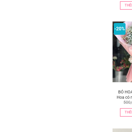
THÊ
-20%
BÓ HOA
Hoa có 
500
THÊ