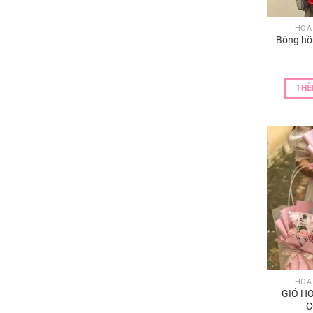
HOA
Bông hồ
THÊ
HOA
GIỎ H
C