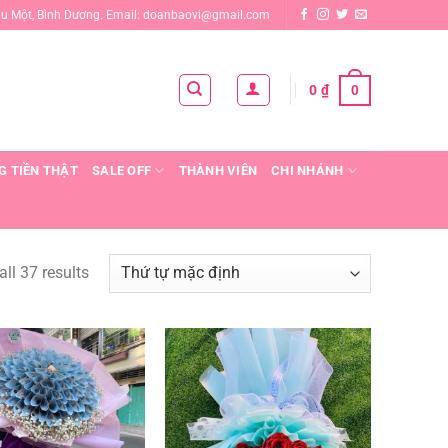
ầu Một, Bình Dương. Email: doanbaovi@gmail.com
0
0
₫
G TIỀN THẬT
SALE OFF
THÀNH VIÊN
CHI NHÁNH
ll 37 results