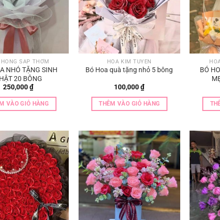
 HỒNG SÁP THƠM
HOA KIM TUYẾN
HO
A NHỎ TẶNG SINH
Bó Hoa quà tặng nhỏ 5 bông
BÓ HO
HẬT 20 BÔNG
MẸ
250,000
₫
100,000
₫
M VÀO GIỎ HÀNG
THÊM VÀO GIỎ HÀNG
TH