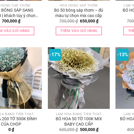
 HỒNG SÁP THƠM
HOA HỒNG SÁP THƠM
LÀM H
0 BÔNG SÁP SANG
Bó 50 bông sáp thơm – đủ
BÓ HO
( khách tùy ý chọn
màu tự chọn mix cao cấp
Giá
Giá
700,000
₫
700,000
₫
650,000
₫
700
 đỏ , hồng , xanh ,
gốc
hiện
g , cam , tím ….
là:
tại
M VÀO GIỎ HÀNG
THÊM VÀO GIỎ HÀNG
TH
700,000 ₫.
là:
650,000 ₫.
-17%
-13%
OA BẰNG TIỀN THẬT
LÀM HOA BẰNG TIỀN THẬT
LÀM H
 200 TỜ 500K ĐỈNH
BÓ HOA 50 TỜ 100K MIX
BÓ HOA
CỦA CHÓP
BABY CAO CẤP
Giá
Giá
0
₫
600,000
₫
500,000
₫
400
gốc
hiện