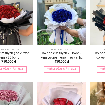
OA KIM TUYẾN
HOA KIM TUYẾN
kim tuyến ( có vương
Bó hoa kim tuyến 20 bông (
Bó hoa
iệm ) 35 bông
kèm vương niệm) màu xanh ,
có vư
750,000
₫
450,000
₫
đỏ , hồng , tím , vàng, bạc
M VÀO GIỎ HÀNG
THÊM VÀO GIỎ HÀNG
TH