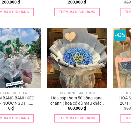
200,000
₫
200,000
₫
300
M VÀO GIỎ HÀNG
THÊM VÀO GIỎ HÀNG
TH
-43%
À TẶNG ĐỘC - LẠ
HOA HỒNG SÁP THƠM
HO
M BẰNG BÁNH KẸO –
Hoa sáp thơm 50 bông sang
HOA 
– NƯỚC NGỌT ,,,,
chảnh ( hoa có đủ màu khách
20/11
0
₫
600,000
₫
350
HOTTREND
lựa chọn ạ)
M VÀO GIỎ HÀNG
THÊM VÀO GIỎ HÀNG
TH