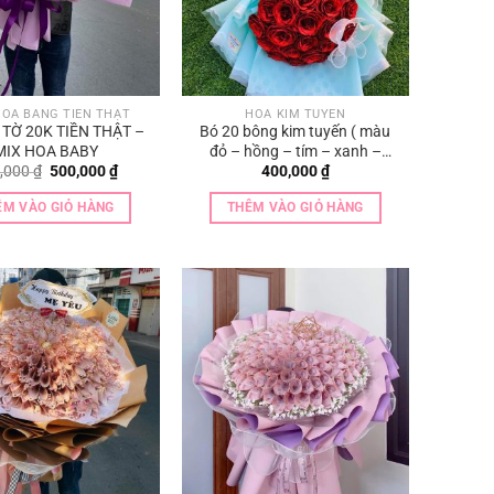
OA BẰNG TIỀN THẬT
HOA KIM TUYẾN
 TỜ 20K TIỀN THẬT –
Bó 20 bông kim tuyến ( màu
MIX HOA BABY
đỏ – hồng – tím – xanh –
Giá
Giá
,000
₫
500,000
₫
400,000
₫
vàng )
gốc
hiện
là:
tại
ÊM VÀO GIỎ HÀNG
THÊM VÀO GIỎ HÀNG
700,000 ₫.
là:
500,000 ₫.