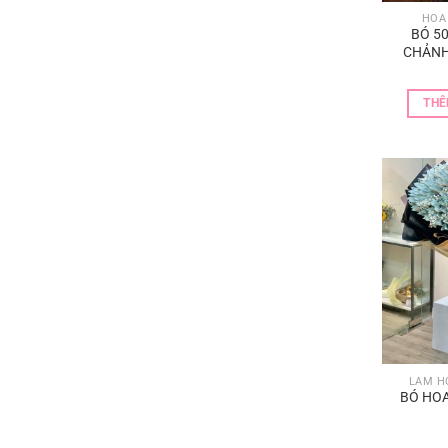
HOA
BÓ 5
CHẢNH 
màu hoa
vàn
THÊ
LÀM H
BÓ HOA