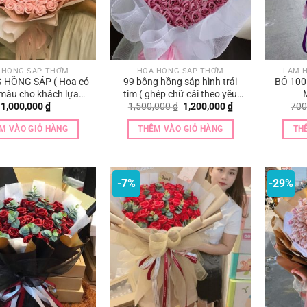
 HỒNG SÁP THƠM
HOA HỒNG SÁP THƠM
LÀM H
 HỒNG SÁP ( Hoa có
99 bông hồng sáp hình trái
BÓ 100
 màu cho khách lựa
tim ( ghép chữ cái theo yêu
Giá
Giá
1,000,000
₫
1,500,000
₫
1,200,000
₫
700
chọn )
cầu )
gốc
hiện
là:
tại
M VÀO GIỎ HÀNG
THÊM VÀO GIỎ HÀNG
TH
1,500,000 ₫.
là:
1,200,000 ₫.
-7%
-29%