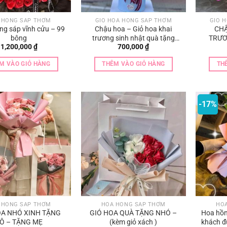
 HỒNG SÁP THƠM
GIỎ HOA HỒNG SÁP THƠM
GIỎ 
ng sáp vĩnh cửu – 99
Chậu hoa – Giỏ hoa khai
CHẬ
bông
trương sinh nhật quà tặng
TRƯƠ
1,200,000
₫
700,000
₫
sang chảnh
M VÀO GIỎ HÀNG
THÊM VÀO GIỎ HÀNG
TH
-17%
 HỒNG SÁP THƠM
HOA HỒNG SÁP THƠM
HO
OA NHỎ XINH TẶNG
GIỎ HOA QUÀ TẶNG NHỎ –
Hoa hồn
Ô – TẶNG MẸ
(kèm giỏ xách )
khách đ