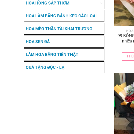
HOA HỒNG SÁP THƠM
HOA LÀM BẰNG BÁNH KẸO CÁC LOẠI
HOA MÈO THẦN TÀI KHAI TRƯƠNG
HOA
99 BÔNG
nhiều
HOA SEN ĐÁ
LÀM HOA BẰNG TIỀN THẬT
THÊ
QUÀ TẶNG ĐỘC - LẠ