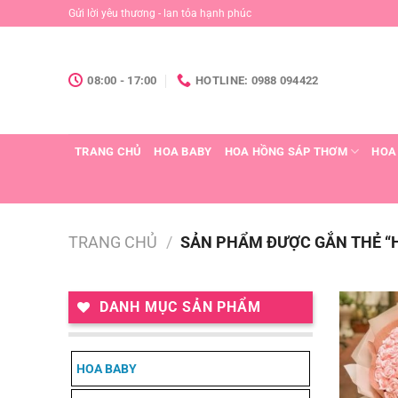
Chuyển
Gửi lời yêu thương - lan tỏa hạnh phúc
đến
nội
dung
08:00 - 17:00
HOTLINE: 0988 094422
TRANG CHỦ
HOA BABY
HOA HỒNG SÁP THƠM
HOA
TRANG CHỦ
/
SẢN PHẨM ĐƯỢC GẮN THẺ “
DANH MỤC SẢN PHẨM
HOA BABY