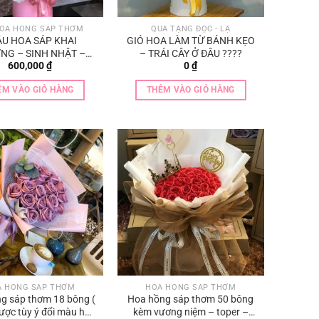
HOA HỒNG SÁP THƠM
QUÀ TẶNG ĐỘC - LẠ
U HOA SÁP KHAI
GIỎ HOA LÀM TỪ BÁNH KẸO
NG – SINH NHẬT –
– TRÁI CÂY Ở ĐÂU ????
600,000
₫
0
₫
QUÀ TẶNG
ÊM VÀO GIỎ HÀNG
THÊM VÀO GIỎ HÀNG
A HỒNG SÁP THƠM
HOA HỒNG SÁP THƠM
g sáp thơm 18 bông (
Hoa hồng sáp thơm 50 bông
ược tùy ý đổi màu hoa
kèm vương niệm – toper –