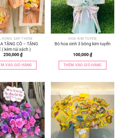
A HỒNG SÁP THƠM
HOA KIM TUYẾN
A TẶNG CÔ – TẶNG
Bó hoa xinh 3 bông kim tuyến
 ( kèm túi xách )
250,000
₫
100,000
₫
ÊM VÀO GIỎ HÀNG
THÊM VÀO GIỎ HÀNG