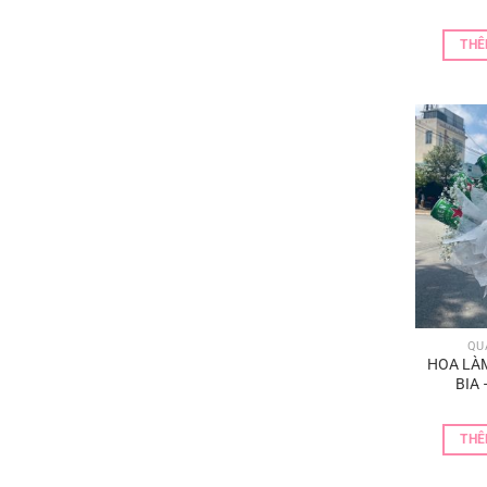
THÊ
QU
HOA LÀ
BIA 
THÊ