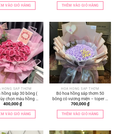
là:
tại
là:
tại
ÊM VÀO GIỎ HÀNG
THÊM VÀO GIỎ HÀNG
400,000 ₫.
là:
600,000 ₫.
là:
350,000 ₫.
500,000 ₫.
A HỒNG SÁP THƠM
HOA HỒNG SÁP THƠM
 hồng sáp 30 bông (
Bó hoa hồng sáp thơm 50
tùy chọn màu hồng –
bông có vương miện – toper –
400,000
₫
700,000
₫
xanh – vàng – cam —
thiệp
tùy ý )
ÊM VÀO GIỎ HÀNG
THÊM VÀO GIỎ HÀNG