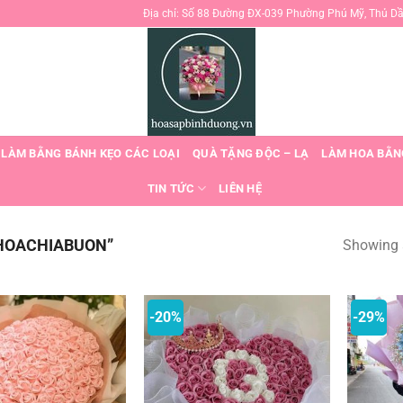
Địa chỉ: Số 88 Đường ĐX-039 Phường Phú Mỹ, Thủ D
 LÀM BẰNG BÁNH KẸO CÁC LOẠI
QUÀ TẶNG ĐỘC – LẠ
LÀM HOA BẰN
TIN TỨC
LIÊN HỆ
HOACHIABUON”
Showing a
-20%
-29%