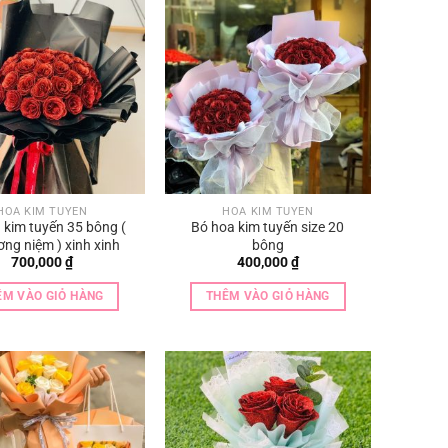
HOA KIM TUYẾN
HOA KIM TUYẾN
 kim tuyến 35 bông (
Bó hoa kim tuyến size 20
ơng niệm ) xinh xinh
bông
700,000
₫
400,000
₫
ÊM VÀO GIỎ HÀNG
THÊM VÀO GIỎ HÀNG