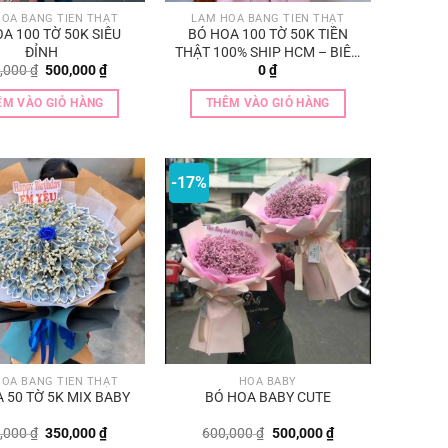
OA BẰNG TIỀN THẬT
LÀM HOA BẰNG TIỀN THẬT
A 100 TỜ 50K SIÊU
BÓ HOA 100 TỜ 50K TIỀN
ĐỈNH
THẬT 100% SHIP HCM – BIÊN
Giá
Giá
,000
₫
500,000
₫
0
₫
HÒA – BÌNH DƯƠNG
gốc
hiện
là:
tại
ÊM VÀO GIỎ HÀNG
THÊM VÀO GIỎ HÀNG
700,000 ₫.
là:
500,000 ₫.
-17%
OA BẰNG TIỀN THẬT
HOA BABY
 50 TỜ 5K MIX BABY
BÓ HOA BABY CUTE
Giá
Giá
Giá
Giá
,000
₫
350,000
₫
600,000
₫
500,000
₫
gốc
hiện
gốc
hiện