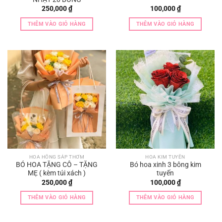
250,000
₫
100,000
₫
THÊM VÀO GIỎ HÀNG
THÊM VÀO GIỎ HÀNG
HOA HỒNG SÁP THƠM
HOA KIM TUYẾN
BÓ HOA TẶNG CÔ – TẶNG
Bó hoa xinh 3 bông kim
MẸ ( kèm túi xách )
tuyến
250,000
₫
100,000
₫
THÊM VÀO GIỎ HÀNG
THÊM VÀO GIỎ HÀNG