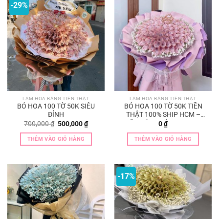
-29%
LÀM HOA BẰNG TIỀN THẬT
LÀM HOA BẰNG TIỀN THẬT
BÓ HOA 100 TỜ 50K SIÊU
BÓ HOA 100 TỜ 50K TIỀN
ĐỈNH
THẬT 100% SHIP HCM –
BIÊN HÒA – BÌNH DƯƠNG
Giá
Giá
700,000
₫
500,000
₫
0
₫
gốc
hiện
là:
tại
THÊM VÀO GIỎ HÀNG
THÊM VÀO GIỎ HÀNG
700,000 ₫.
là:
500,000 ₫.
-17%