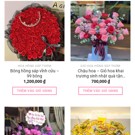
HOA HỒNG SÁP THƠM
GIỎ HOA HỒNG SÁP THƠM
Bông hồng sáp vĩnh cửu –
Chậu hoa – Giỏ hoa khai
99 bông
trương sinh nhật quà tặng
sang chảnh
1,200,000
₫
700,000
₫
THÊM VÀO GIỎ HÀNG
THÊM VÀO GIỎ HÀNG