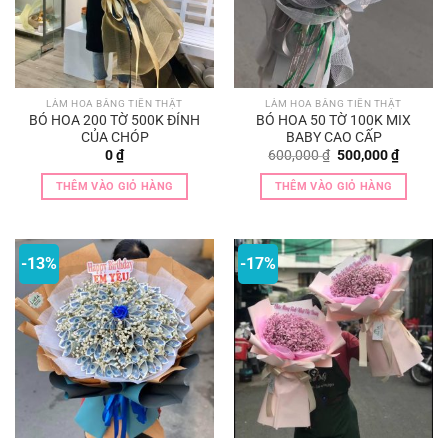
LÀM HOA BẰNG TIỀN THẬT
LÀM HOA BẰNG TIỀN THẬT
BÓ HOA 200 TỜ 500K ĐỈNH
BÓ HOA 50 TỜ 100K MIX
CỦA CHÓP
BABY CAO CẤP
Giá
Giá
0
₫
600,000
₫
500,000
₫
gốc
hiện
là:
tại
THÊM VÀO GIỎ HÀNG
THÊM VÀO GIỎ HÀNG
600,000 ₫.
là:
500,000
-13%
-17%