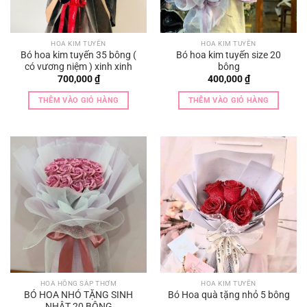
HOA KIM TUYẾN
HOA KIM TUYẾN
Bó hoa kim tuyến 35 bông (
Bó hoa kim tuyến size 20
có vương niệm ) xinh xinh
bông
700,000
₫
400,000
₫
THÊM VÀO GIỎ HÀNG
THÊM VÀO GIỎ HÀNG
HOA HỒNG SÁP THƠM
HOA KIM TUYẾN
BÓ HOA NHỎ TẶNG SINH
Bó Hoa quà tặng nhỏ 5 bông
NHẬT 20 BÔNG