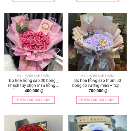
400,000 ₫.
HOA HỒNG SÁP THƠM
HOA HỒNG SÁP THƠM
Bó hoa hồng sáp 30 bông (
Bó hoa hồng sáp thơm 50
khách tùy chọn màu hồng –
bông có vương miện – toper
đỏ – xanh – vàng – cam —
– thiệp
400,000
₫
700,000
₫
tùy ý )
THÊM VÀO GIỎ HÀNG
THÊM VÀO GIỎ HÀNG