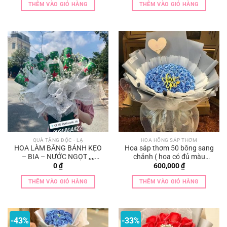
là:
tại
THÊM VÀO GIỎ HÀNG
THÊM VÀO GIỎ HÀNG
300,000 ₫.
là:
250,000 ₫.
QUÀ TẶNG ĐỘC - LẠ
HOA HỒNG SÁP THƠM
HOA LÀM BẰNG BÁNH KẸO
Hoa sáp thơm 50 bông sang
– BIA – NƯỚC NGỌT ,,,,
chảnh ( hoa có đủ màu
HOTTREND
khách lựa chọn ạ)
0
₫
600,000
₫
THÊM VÀO GIỎ HÀNG
THÊM VÀO GIỎ HÀNG
-43%
-33%