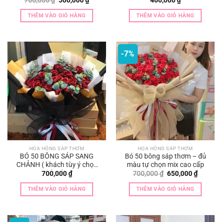
700,000
₫
500,000
₫
400,000
₫
gốc
hiện
là:
tại
THÊM VÀO GIỎ HÀNG
THÊM VÀO GIỎ HÀNG
700,000 ₫.
là:
500,000 ₫.
-7%
HOA HỒNG SÁP THƠM
HOA HỒNG SÁP THƠM
BÓ 50 BÔNG SÁP SANG
Bó 50 bông sáp thơm – đủ
CHẢNH ( khách tùy ý chọn
màu tự chọn mix cao cấp
màu hoa đỏ , hồng , xanh ,
Giá
Giá
700,000
₫
700,000
₫
650,000
₫
gốc
hiện
vàng , cam , tím ….
là:
tại
THÊM VÀO GIỎ HÀNG
THÊM VÀO GIỎ HÀNG
700,000 ₫.
là:
650,000