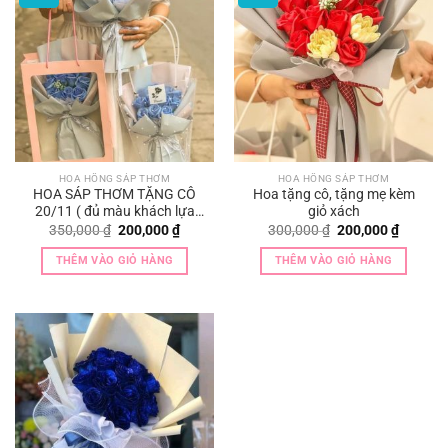
HOA HỒNG SÁP THƠM
HOA HỒNG SÁP THƠM
HOA SÁP THƠM TẶNG CÔ
Hoa tặng cô, tặng mẹ kèm
20/11 ( đủ màu khách lựa
giỏ xách
chọn màu hoa)
Giá
Giá
Giá
Giá
350,000
₫
200,000
₫
300,000
₫
200,000
₫
gốc
hiện
gốc
hiện
là:
tại
là:
tại
THÊM VÀO GIỎ HÀNG
THÊM VÀO GIỎ HÀNG
350,000 ₫.
là:
300,000 ₫.
là:
200,000 ₫.
200,000