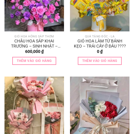
GIỎ HOA HỒNG SÁP THƠM
QUÀ TẶNG ĐỘC - LẠ
CHẬU HOA SÁP KHAI
GIỎ HOA LÀM TỪ BÁNH
TRƯƠNG – SINH NHẬT –
KẸO – TRÁI CÂY Ở ĐÂU ????
QUÀ TẶNG
600,000
₫
0
₫
THÊM VÀO GIỎ HÀNG
THÊM VÀO GIỎ HÀNG