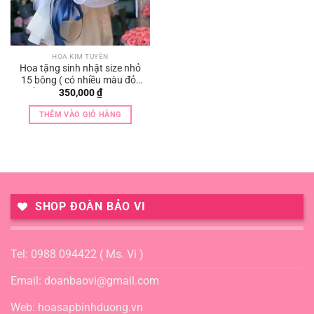
HOA KIM TUYẾN
Hoa tặng sinh nhật size nhỏ
15 bông ( có nhiều màu đỏ ,
hồng , tím , xanh , vàng )
350,000
₫
THÊM VÀO GIỎ HÀNG
SHOP ĐOÀN BẢO VI
Tel: 0988 094422 ( Ms. Vi )
Email: doanbaovi@gmail.com
Web: hoasapbinhduong.vn