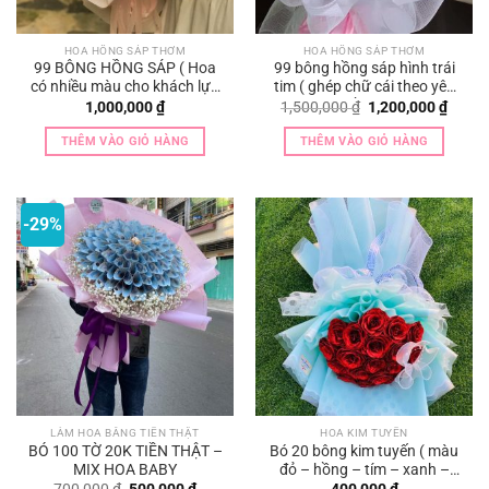
HOA HỒNG SÁP THƠM
HOA HỒNG SÁP THƠM
99 BÔNG HỒNG SÁP ( Hoa
99 bông hồng sáp hình trái
có nhiều màu cho khách lựa
tim ( ghép chữ cái theo yêu
chọn )
cầu )
Giá
Giá
1,000,000
₫
1,500,000
₫
1,200,000
₫
gốc
hiện
là:
tại
THÊM VÀO GIỎ HÀNG
THÊM VÀO GIỎ HÀNG
1,500,000 ₫.
là:
1,200,
-29%
LÀM HOA BẰNG TIỀN THẬT
HOA KIM TUYẾN
BÓ 100 TỜ 20K TIỀN THẬT –
Bó 20 bông kim tuyến ( màu
MIX HOA BABY
đỏ – hồng – tím – xanh –
vàng )
Giá
Giá