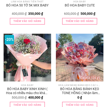
LÀM HOA BẰNG TIỀN THẬT
HOA BABY
BÓ HOA 50 TỜ 5K MIX BABY
BÓ HOA BABY CUTE
Giá
Giá
Giá
Giá
400,000
₫
350,000
₫
600,000
₫
500,000
₫
gốc
hiện
gốc
hiện
là:
tại
là:
tại
THÊM VÀO GIỎ HÀNG
THÊM VÀO GIỎ HÀNG
400,000 ₫.
là:
600,000 ₫.
là:
350,000 ₫.
500,000
-20%
HOA BABY
HOA LÀM BẰNG BÁNH KẸO CÁC LOẠI
BÓ HOA BABY XINH XINH (
BÓ HOA BẰNG BÁNH KẸO
Hoa có nhiều màu cho khách
TONE HỒNG ( Nhận làm
lựa chọn )
theo tone màu khách thích )
Giá
Giá
500,000
₫
400,000
₫
0
₫
gốc
hiện
là:
tại
THÊM VÀO GIỎ HÀNG
THÊM VÀO GIỎ HÀNG
500,000 ₫.
là: