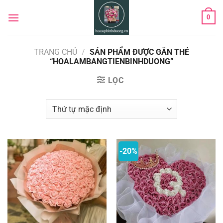
Chuyển
0
đến
nội
dung
TRANG CHỦ
/
SẢN PHẨM ĐƯỢC GẮN THẺ
“HOALAMBANGTIENBINHDUONG”
LỌC
-20%