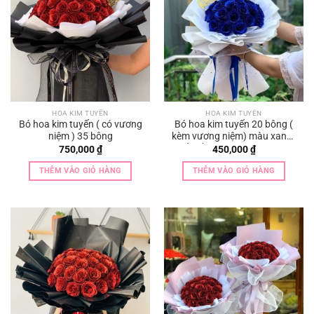
HOA KIM TUYẾN
HOA KIM TUYẾN
Bó hoa kim tuyến ( có vương
Bó hoa kim tuyến 20 bông (
niệm ) 35 bông
kèm vương niệm) màu xanh ,
đỏ , hồng , tím , vàng, bạc
750,000
₫
450,000
₫
THÊM VÀO GIỎ HÀNG
THÊM VÀO GIỎ HÀNG