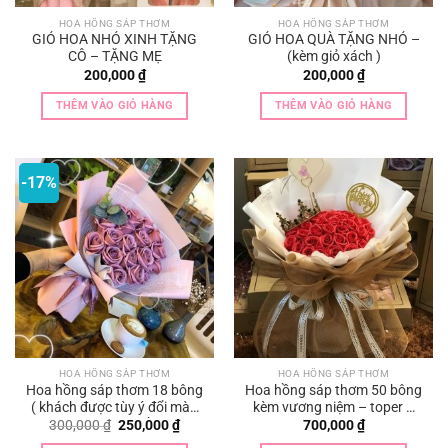
HOA HỒNG SÁP THƠM
HOA HỒNG SÁP THƠM
GIỎ HOA NHỎ XINH TẶNG
GIỎ HOA QUÀ TẶNG NHỎ –
CÔ – TẶNG MẸ
(kèm giỏ xách )
200,000
₫
200,000
₫
THÊM VÀO GIỎ HÀNG
THÊM VÀO GIỎ HÀNG
-17%
HOA HỒNG SÁP THƠM
HOA HỒNG SÁP THƠM
Hoa hồng sáp thơm 18 bông
Hoa hồng sáp thơm 50 bông
( khách được tùy ý đổi màu
kèm vương niệm – toper –
hoa theo yêu cầu )
thiệp chúc mừng
Giá
Giá
300,000
₫
250,000
₫
700,000
₫
gốc
hiện