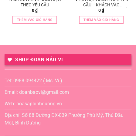
THEO YÊU CẦU
CẦU – KHÁCH VÀO
FACEBOOK CỦA SHOP NHÉ
0
₫
0
₫
…
THÊM VÀO GIỎ HÀNG
THÊM VÀO GIỎ HÀNG
SHOP ĐOÀN BẢO VI
Tel: 0988 094422 ( Ms. Vi )
Email: doanbaovi@gmail.com
Web: hoasapbinhduong.vn
Địa chỉ: Số 88 Đường ĐX-039 Phường Phú Mỹ, Thủ Dầu
Một, Bình Dương