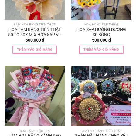
LÀM HOA BẰNG TIỀN THẬT
HOA HỒNG SÁP THƠM
HOA LÀM BẰNG TIỀN THẬT
HOA SÁP HƯỚNG DƯƠNG
50 TỜ 50K MIX HOA SÁP VÀ
30 BÔNG
BABY
500,000
₫
500,000
₫
THÊM VÀO GIỎ HÀNG
THÊM VÀO GIỎ HÀNG
QUÀ TẶNG ĐỘC - LẠ
LÀM HOA BẰNG TIỀN THẬT
LÀM HOA BẰNG BÁNH KẸO
NHẬN ĐẶT HÀNG THEO YÊU