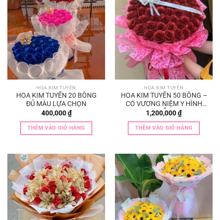
HOA KIM TUYẾN
HOA KIM TUYẾN
HOA KIM TUYẾN 20 BÔNG
HOA KIM TUYẾN 50 BÔNG –
ĐỦ MÀU LỰA CHỌN
CÓ VƯƠNG NIỆM Y HÌNH
MẪU
400,000
₫
1,200,000
₫
THÊM VÀO GIỎ HÀNG
THÊM VÀO GIỎ HÀNG