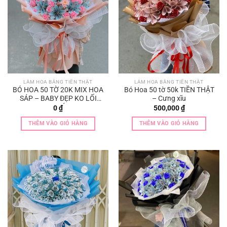
LÀM HOA BẰNG TIỀN THẬT
LÀM HOA BẰNG TIỀN THẬT
BÓ HOA 50 TỜ 20K MIX HOA
Bó Hoa 50 tờ 50k TIỀN THẬT
SÁP – BABY ĐẸP KO LỐI
– Cưng xĩu
THOÁT
0
₫
500,000
₫
THÊM VÀO GIỎ HÀNG
THÊM VÀO GIỎ HÀNG