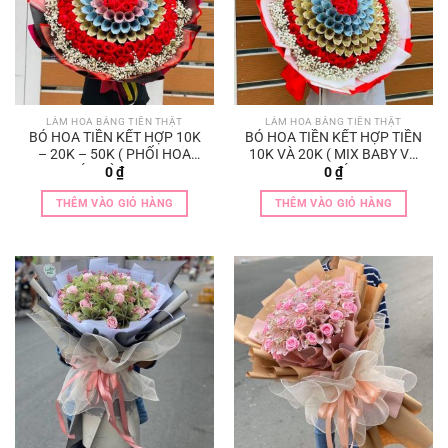
LÀM HOA BẰNG TIỀN THẬT
LÀM HOA BẰNG TIỀN THẬT
BÓ HOA TIỀN KẾT HỢP 10K
BÓ HOA TIỀN KẾT HỢP TIỀN
– 20K – 50K ( PHỐI HOA
10K VÀ 20K ( MIX BABY VÀ
SÁP VÀ BABY)
HOA SÁP )
0
₫
0
₫
THÊM VÀO GIỎ HÀNG
THÊM VÀO GIỎ HÀNG