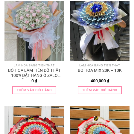
LÀM HOA BẰNG TIỀN THẬT
LÀM HOA BẰNG TIỀN THẬT
BÓ HOA LÀM TIỀN ĐÔ THẬT
BÓ HOA MIX 20K – 10K
100% ĐẶT HÀNG Ở ZALO
HOẶC TRANG PAGE
0
₫
400,000
₫
THÊM VÀO GIỎ HÀNG
THÊM VÀO GIỎ HÀNG