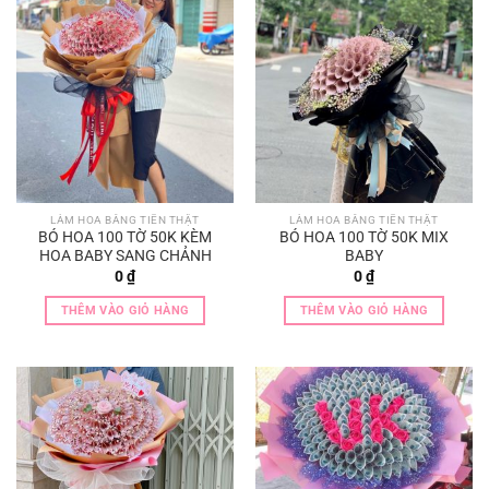
LÀM HOA BẰNG TIỀN THẬT
LÀM HOA BẰNG TIỀN THẬT
BÓ HOA 100 TỜ 50K KÈM
BÓ HOA 100 TỜ 50K MIX
HOA BABY SANG CHẢNH
BABY
0
₫
0
₫
THÊM VÀO GIỎ HÀNG
THÊM VÀO GIỎ HÀNG