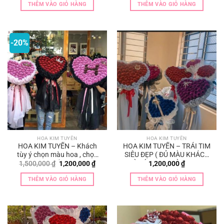
THÊM VÀO GIỎ HÀNG
THÊM VÀO GIỎ HÀNG
-20%
HOA KIM TUYẾN
HOA KIM TUYẾN
HOA KIM TUYẾN – Khách
HOA KIM TUYẾN – TRÁI TIM
tùy ý chọn màu hoa , chọn
SIÊU ĐẸP ( ĐỦ MÀU KHÁCH
kiểu
TÙY Ý CHỌN MÀU HOA )
Giá
Giá
1,500,000
₫
1,200,000
₫
1,200,000
₫
gốc
hiện
là:
tại
THÊM VÀO GIỎ HÀNG
THÊM VÀO GIỎ HÀNG
1,500,000 ₫.
là:
1,200,000 ₫.