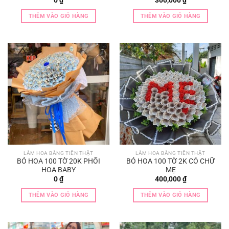
0
₫
300,000
₫
THÊM VÀO GIỎ HÀNG
THÊM VÀO GIỎ HÀNG
LÀM HOA BẰNG TIỀN THẬT
LÀM HOA BẰNG TIỀN THẬT
BÓ HOA 100 TỜ 20K PHỐI
BÓ HOA 100 TỜ 2K CÓ CHỮ
HOA BABY
MẸ
0
₫
400,000
₫
THÊM VÀO GIỎ HÀNG
THÊM VÀO GIỎ HÀNG