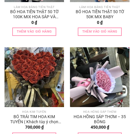
LÀM HOA BẰNG TIỀN THẬT
LÀM HOA BẰNG TIỀN THẬT
BÓ HOA TIỀN THẬT 50 TỜ
BÓ HOA TIỀN THẬT 50 TỜ
100K MIX HOA SÁP VÀ
50K MIX BABY
BABY
0
₫
0
₫
THÊM VÀO GIỎ HÀNG
THÊM VÀO GIỎ HÀNG
HOA KIM TUYẾN
HOA HỒNG SÁP THƠM
BÓ TRÁI TIM HOA KIM
HOA HỒNG SÁP THƠM – 35
TUYẾN ( Khách tùy ý chọn
BÔNG
màu hoa đỏ , hồng , xanh ,
700,000
₫
450,000
₫
vàng …)