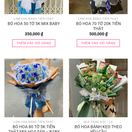
LÀM HOA BẰNG TIỀN THẬT
LÀM HOA BẰNG TIỀN THẬT
BÓ HOA 50 TỜ 5K MIX BABY
BÓ HOA 70 TỜ 20K TIỀN
THẬT
350,000
₫
500,000
₫
THÊM VÀO GIỎ HÀNG
THÊM VÀO GIỎ HÀNG
LÀM HOA BẰNG TIỀN THẬT
QUÀ TẶNG ĐỘC - LẠ
BÓ HOA 80 TỜ 5K TIỀN
BÓ HOA BÁNH KẸO THEO
THẬT MIX HOA SÁP – BABY
YÊU CẦU