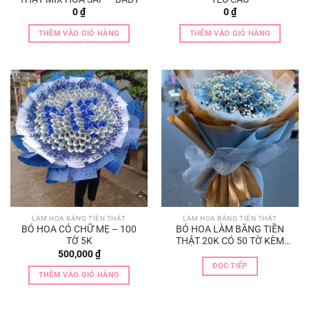
0
₫
0
₫
THÊM VÀO GIỎ HÀNG
THÊM VÀO GIỎ HÀNG
LÀM HOA BẰNG TIỀN THẬT
LÀM HOA BẰNG TIỀN THẬT
BÓ HOA CÓ CHỮ MẸ – 100
BÓ HOA LÀM BẰNG TIỀN
TỜ 5K
THẬT 20K CÓ 50 TỜ KÈM
BABY
500,000
₫
ĐỌC TIẾP
THÊM VÀO GIỎ HÀNG