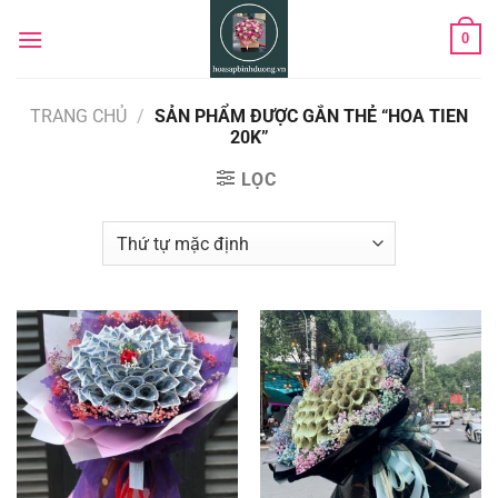
Chuyển
0
đến
nội
dung
TRANG CHỦ
/
SẢN PHẨM ĐƯỢC GẮN THẺ “HOA TIEN
20K”
LỌC