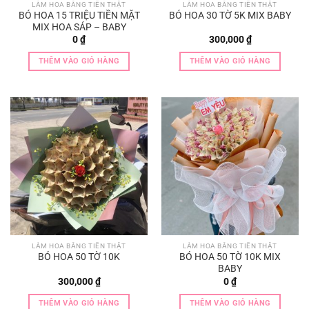
LÀM HOA BẰNG TIỀN THẬT
LÀM HOA BẰNG TIỀN THẬT
BÓ HOA 15 TRIỆU TIỀN MẶT
BÓ HOA 30 TỜ 5K MIX BABY
MIX HOA SÁP – BABY
0
₫
300,000
₫
THÊM VÀO GIỎ HÀNG
THÊM VÀO GIỎ HÀNG
LÀM HOA BẰNG TIỀN THẬT
LÀM HOA BẰNG TIỀN THẬT
BÓ HOA 50 TỜ 10K
BÓ HOA 50 TỜ 10K MIX
BABY
300,000
₫
0
₫
THÊM VÀO GIỎ HÀNG
THÊM VÀO GIỎ HÀNG