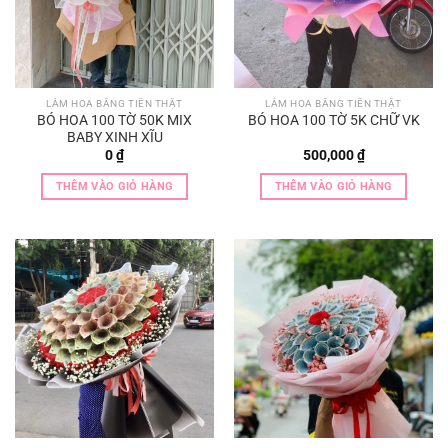
LÀM HOA BẰNG TIỀN THẬT
LÀM HOA BẰNG TIỀN THẬT
BÓ HOA 100 TỜ 50K MIX
BÓ HOA 100 TỜ 5K CHỮ VK
BABY XINH XĨU
0
₫
500,000
₫
THÊM VÀO GIỎ HÀNG
THÊM VÀO GIỎ HÀNG